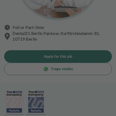
e
n
t
s
Full or Part-time
T
Dental21 Berlin Pankow, Kurfürstendamm 33,
e
10719 Berlin
a
m
Apply for this job
J
o
Frage stellen
b
s
E
q
u
i
p