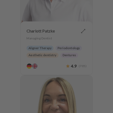
Charlott Patzke
Managing Dentist
Aligner Therapy
Periodontology
Aesthetic dentistry
Dentures
CMD
Implantology
4.9
(
705
)
Anxiety Patients