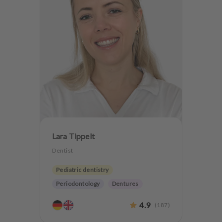
Lara Tippelt
Dentist
Pediatric dentistry
Periodontology
Dentures
Teeth preservation
4.9
(
187
)