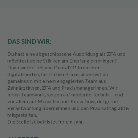
m
e
n
t
DAS SIND WIR:
Du hast eine abgeschlossene Ausbildung als ZFA und
möchtest deine Stärken am Empfang einbringen?
Dann werde Teil von Dental21! In unserer
digitalisierten, herzlichen Praxis arbeitest du
gemeinsam mit einem engagierten Team aus
Zahnärztinnen, ZFA und Praxismanagerinnen. Wir
leben Teamwork, setzen auf moderne Technik – und
vor allem auf Menschen mit Know-how, die gerne
Verantwortung übernehmen und den Praxisalltag aktiv
mitgestalten.
Die Stelle ist befristet für ein Jahr.