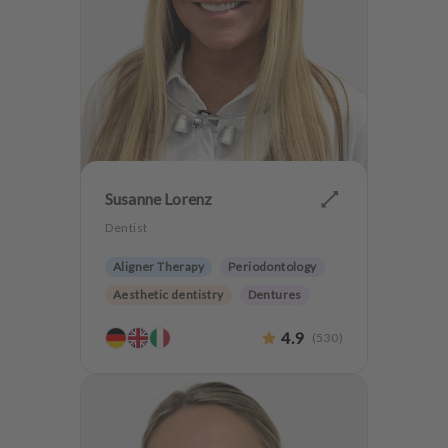
Susanne Lorenz
Dentist
Aligner Therapy
Periodontology
Aesthetic dentistry
Dentures
Orthodontics
4.9
(
530
)