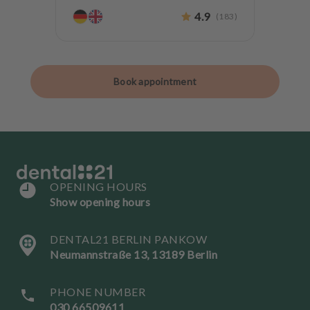
Teeth preservation
4.9
(
183
)
Book appointment
OPENING HOURS
Show opening hours
DENTAL21 BERLIN PANKOW
Neumannstraße 13, 13189 Berlin
PHONE NUMBER
030 66509611