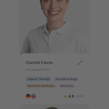
Charlott Patzke
Managing Dentist
Aligner Therapy
Periodontology
Aesthetic dentistry
Dentures
CMD
Implantology
4.9
(
703
)
Anxiety Patients