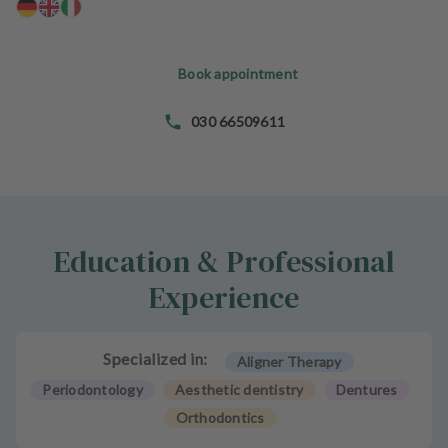
e
n
t
Book appointment
s
T
030 66509611
e
a
m
J
Education & Professional
o
b
Experience
s
E
Specialized in:
Aligner Therapy
q
u
Periodontology
Aesthetic dentistry
Dentures
i
Orthodontics
p