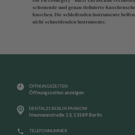
Die Piezosurgery® nutzt Ultraschall-Technolo
schonende und genau definierte Knochenschni
Knochen. Die schleifenden Instrumente helfen
nicht schneidenden Instrumente.
ÖFFNUNGSZEITEN
Öffnungszeiten anzeigen
DENTAL21 BERLIN PANKOW
S
Neumannstraße 13, 13189 Berlin
p
r
a
TELEFONNUMMER