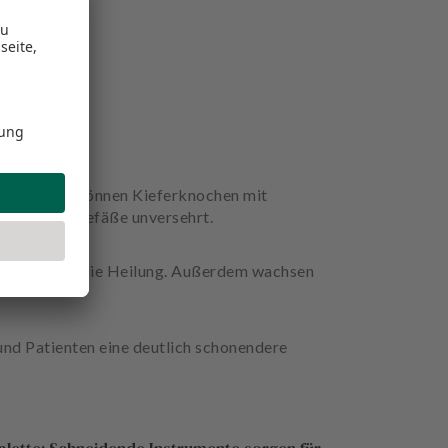
zosurgery® können Kieferknochen mit
Nerven und Gefäße unversehrt.
beschleunigt die Heilung. Außerdem wachsen
nd Patienten eine deutlich schonendere