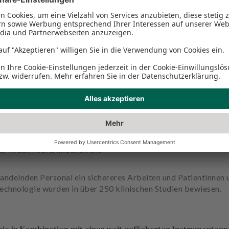
ntataufbereitung: Mit der Ultraschall-Technologie von Pie
as Behandlungsgebiet bleibt so weitgehend blutungsfrei und 
chblutungen, verringert das Risiko einer Komplikation und 
r in den Kieferknochen ein.
delnden Personal ein sichereres Arbeiten und Patientinnen u
Technologie wurden in über 250 klinischen Studien bewiesen.