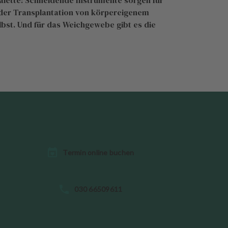
alette: Schneidende Instrumente sorgen für
 der Transplantation von körpereigenem
lbst. Und für das Weichgewebe gibt es die
Termin online buchen
030 66509611