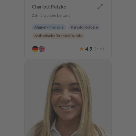
Charlott Patzke
Zahnärztliche Leitung
Aligner-Therapie
Parodontologie
Ästhetische Zahnheilkunde
Hochwertiger Zahnersatz
CMD
4.9
(
705
)
Implantologie
Angstpatienten