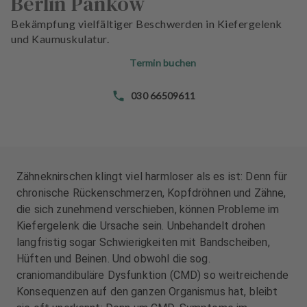
Berlin Pankow
n
n
d
d
Bekämpfung vielfältiger Beschwerden in Kiefergelenk
l
l
und Kaumuskulatur.
u
u
Termin buchen
n
n
g
g
030 66509611
e
e
n
n
T
T
e
e
a
a
Zähneknirschen klingt viel harmloser als es ist: Denn für
m
m
chronische Rückenschmerzen, Kopfdröhnen und Zähne,
die sich zunehmend verschieben, können Probleme im
J
J
Kiefergelenk die Ursache sein. Unbehandelt drohen
o
o
langfristig sogar Schwierigkeiten mit Bandscheiben,
b
b
Hüften und Beinen. Und obwohl die sog.
s
s
craniomandibuläre Dysfunktion (CMD) so weitreichende
Konsequenzen auf den ganzen Organismus hat, bleibt
A
A