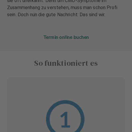
sie oft unerkannt: Denn um CMD-Symptome im
u
u
Zusammenhang zu verstehen, muss man schon Profi
s
s
sein. Doch nun die gute Nachricht: Das sind wir.
s
s
t
t
a
a
t
t
Termin online buchen
t
t
u
u
n
n
So funktioniert es
g
g