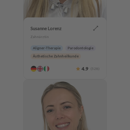
Susanne Lorenz
Zahnärztin
Aligner-Therapie
Parodontologie
Ästhetische Zahnheilkunde
Hochwertiger Zahnersatz
4.9
(
528
)
Kieferorthopädie